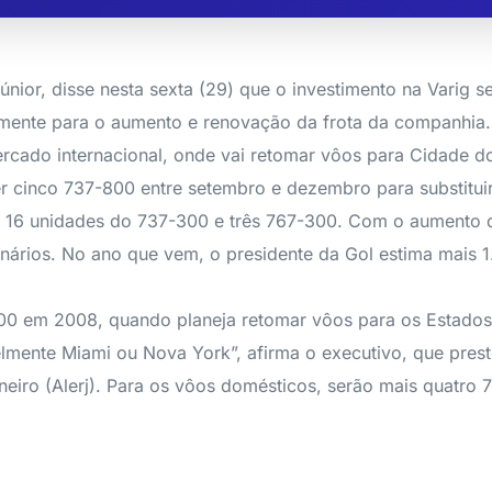
Júnior, disse nesta sexta (29) que o investimento na Varig
mente para o aumento e renovação da frota da companhia. A
rcado internacional, onde vai retomar vôos para Cidade do
er cinco 737-800 entre setembro e dezembro para substitu
o 16 unidades do 737-300 e três 767-300. Com o aumento da
onários. No ano que vem, o presidente da Gol estima mais 
0 em 2008, quando planeja retomar vôos para os Estados Un
mente Miami ou Nova York”, afirma o executivo, que prest
neiro (Alerj). Para os vôos domésticos, serão mais quatro 