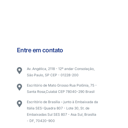
Entre em contato
Av. Angélica, 2118 - 12º andar Consolação,
São Paulo, SP CEP - 01228-200
Escritório de Mato Grosso Rua Polônia, 75 -
Santa Rosa,Cuiabá CEP 78040-290 Brasil
Escritório de Brasília – junto à Embaixada da
Itália SES-Quadra 807 - Lote 30, St. de
Embaixadas Sul SES 807 - Asa Sul, Brasília
- DF, 70420-900