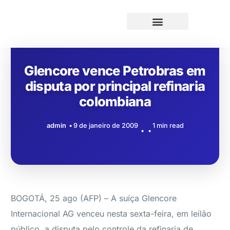
Glencore vence Petrobras em
disputa por principal refinaria
colombiana
admin
9 de janeiro de 2009
1 min read
BOGOTÁ, 25 ago (AFP) – A suíça Glencore
Internacional AG venceu nesta sexta-feira, em leilão
público, a disputa pelo controle da refinaria de