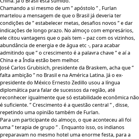
China. Já o Brasil está sumido.
Chamando a si mesmo de um ” apóstolo ” , Furlan
martelou a mensagem de que o Brasil já deveria ter
condições de ” estabelecer metas, desafios novos ” e dar
indicações de longo prazo. No almoço com empresários,
ele citou vantagens que o país tem – paz com os vizinhos,
abundância de energia e de água etc -, para acabar
admitindo que ” o crescimento é a palavra chave ” e aí a
China e a Índia estão bem melhor.
José Carlos Grubisich, presidente da Braskem, acha que ”
falta ambição ” no Brasil e na América Latina. Já o ex-
presidente do México Ernesto Zedillo usou a língua
diplomática para falar de sucessos da região, até
reconhecer igualmente que só estabilidade econômica não
é suficiente. ” Crescimento é a questão central ” , disse,
repetindo uma opinião também de Furlan.
Para um participante do almoço, o que aconteceu ali foi
uma ” terapia de grupo ” . Enquanto isso, os indianos
preparavam no mesmo hotel uma enorme festa, para a