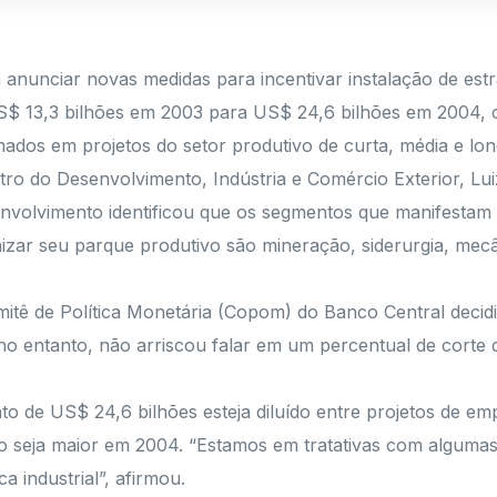
 anunciar novas medidas para incentivar instalação de estr
e US$ 13,3 bilhões em 2003 para US$ 24,6 bilhões em 2004
mados em projetos do setor produtivo de curta, média e lo
istro do Desenvolvimento, Indústria e Comércio Exterior, Lu
envolvimento identificou que os segmentos que manifesta
izar seu parque produtivo são mineração, siderurgia, mecân
mitê de Política Monetária (Copom) do Banco Central decidi
o entanto, não arriscou falar em um percentual de corte d
o de US$ 24,6 bilhões esteja diluído entre projetos de emp
ivo seja maior em 2004. “Estamos em tratativas com alguma
 industrial”, afirmou.