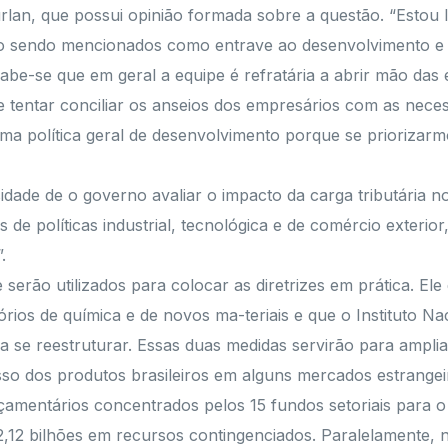
urlan, que possui opinião formada sobre a questão. “Estou
stão sendo mencionados como entrave ao desenvolvimento e 
abe-se que em geral a equipe é refratária a abrir mão das 
 tentar conciliar os anseios dos empresários com as necess
uma política geral de desenvolvimento porque se priorizarmos
idade de o governo avaliar o impacto da carga tributária n
e políticas industrial, tecnológica e de comércio exterior,
.
erão utilizados para colocar as diretrizes em prática. Ele 
ios de química e de novos ma-teriais e que o Instituto Nac
 se reestruturar. Essas duas medidas servirão para amplia
sso dos produtos brasileiros em alguns mercados estrangei
orçamentários concentrados pelos 15 fundos setoriais para 
,12 bilhões em recursos contingenciados. Paralelamente, n