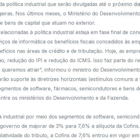
a política industrial que serão divulgadas até o próximo di
geiras. Nos últimos meses, o Ministério do Desenvolvimen
de bens de capital que atuam no exterior.
lacionadas à política industrial esteja em fase final de c
iços de informática os benefícios fiscais concedidos às e
fícios nas áreas de crédito e de tributação. Hoje, as empre
o, redução do IPI e redução do ICMS. Isso faz parte do 
 queremos atrair”, informou o ministro do Desenvolviment
ão suporte às diretrizes horizontais (estímulos comuns a 
s segmentos de software, fármacos, semicondutores e bens d
 entre os ministérios do Desenvolvimento e da Fazenda.
ca industrial por meio dos segmentos de software, semicon
overno de majorar de 3% para 7,6% a alíquota da Cofins. Co
tividade do tributo, a Cofins de 7,6% entrou em vigor em 