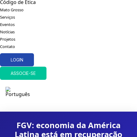
Código de Ética
Mato Grosso
Serviços
Eventos
Notícias
Projetos
Contato
LOGIN
ASSOCIE-SE
FGV: economia da América
Latina está em recuperação