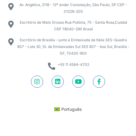
Av. Angélica, 2118 - 12º andar Consolação, São Paulo, SP CEP -
01228-200
Escritório de Mato Grosso Rua Polônia, 75 - Santa Rosa,Cuiabá
CEP 78040-290 Brasil
Escritório de Brasília – junto à Embaixada da Itália SES-Quadra
807 - Lote 30, St. de Embaixadas Sul SES 807 - Asa Sul, Brasília -
DF, 70420-900
+55 11 4564-4702
Português