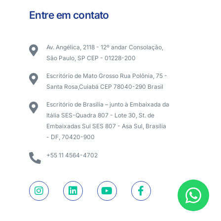
Entre em contato
Av. Angélica, 2118 - 12º andar Consolação,
São Paulo, SP CEP - 01228-200
Escritório de Mato Grosso Rua Polônia, 75 -
Santa Rosa,Cuiabá CEP 78040-290 Brasil
Escritório de Brasília – junto à Embaixada da
Itália SES-Quadra 807 - Lote 30, St. de
Embaixadas Sul SES 807 - Asa Sul, Brasília
- DF, 70420-900
+55 11 4564-4702