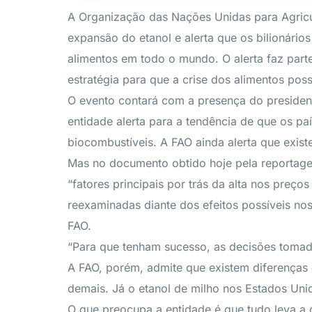
A Organização das Nações Unidas para Agricul
expansão do etanol e alerta que os bilionário
alimentos em todo o mundo. O alerta faz par
estratégia para que a crise dos alimentos pos
O evento contará com a presença do presidente 
entidade alerta para a tendência de que os pa
biocombustíveis. A FAO ainda alerta que exis
Mas no documento obtido hoje pela reportage
“fatores principais por trás da alta nos preç
reexaminadas diante dos efeitos possíveis nos
FAO.
“Para que tenham sucesso, as decisões tomada
A FAO, porém, admite que existem diferenças 
demais. Já o etanol de milho nos Estados Un
O que preocupa a entidade é que tudo leva a 