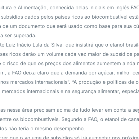
tura e Alimentação, conhecida pelas iniciais em inglês FAO
s subsídios dados pelos países ricos ao biocombustível est
te de um documento que será usado como base para sua cú
sa ser superada.
Luiz Inácio Lula da Silva, que insistirá que o etanol brasi
íses ricos darão um volume cada vez maior de subsídios pa
te o risco de que os preços dos alimentos aumentem ainda m
m, a FAO deixa claro que a demanda por açúcar, milho, ce
os nos mercados internacionais”. “A produção e políticas d
 mercados internacionais e na segurança alimentar, especia
s nessa área precisam acima de tudo levar em conta a segu
entre os biocombustíveis. Segundo a FAO, o etanol de cana
idos não teria o mesmo desempenho.
crer que o volume de subsídios só irá aumentar nos próxi