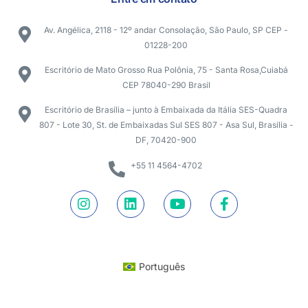
Av. Angélica, 2118 - 12º andar Consolação, São Paulo, SP CEP -
01228-200
Escritório de Mato Grosso Rua Polônia, 75 - Santa Rosa,Cuiabá
CEP 78040-290 Brasil
Escritório de Brasília – junto à Embaixada da Itália SES-Quadra
807 - Lote 30, St. de Embaixadas Sul SES 807 - Asa Sul, Brasília -
DF, 70420-900
+55 11 4564-4702
Português