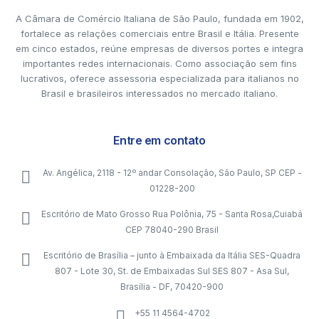
A Câmara de Comércio Italiana de São Paulo, fundada em 1902,
fortalece as relações comerciais entre Brasil e Itália. Presente
em cinco estados, reúne empresas de diversos portes e integra
importantes redes internacionais. Como associação sem fins
lucrativos, oferece assessoria especializada para italianos no
Brasil e brasileiros interessados no mercado italiano.
Entre em contato
Av. Angélica, 2118 - 12º andar Consolação, São Paulo, SP CEP -
01228-200
Escritório de Mato Grosso Rua Polônia, 75 - Santa Rosa,Cuiabá
CEP 78040-290 Brasil
Escritório de Brasília – junto à Embaixada da Itália SES-Quadra
807 - Lote 30, St. de Embaixadas Sul SES 807 - Asa Sul,
Brasília - DF, 70420-900
+55 11 4564-4702