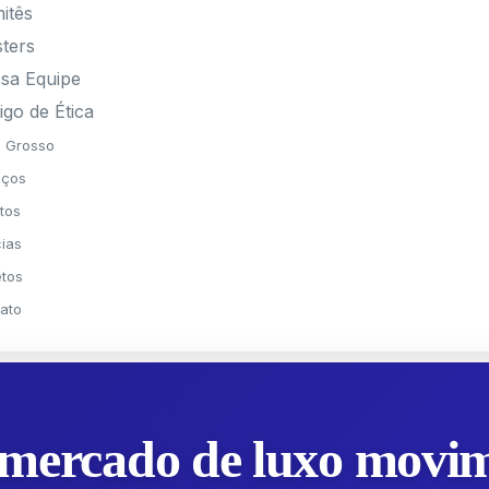
itês
sters
sa Equipe
igo de Ética
 Grosso
iços
tos
cias
etos
ato
: mercado de luxo movi