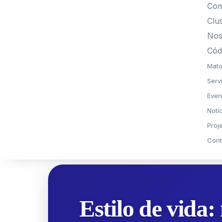
Com
Clu
Nos
Cód
Mato
Serv
Even
Notí
Proj
Cont
Estilo de vida