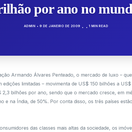
rilhão por ano no mun
ADMIN
9 DE JANEIRO DE 2009
1 MIN READ
o Armando Álvares Penteado, o mercado de luxo – que re
m edições limitadas – movimenta de US$ 150 bilhões a US$
S$ 2,3 bilhões por ano, sendo que o mercado cresce, em m
e na Índia, de 50%. Por conta disso, os três países estã
consumidores das classes mais altas da sociedade, os imóv