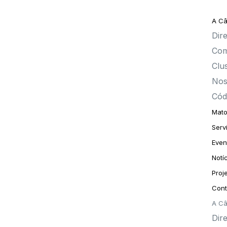
A C
Dire
Com
Clu
Nos
Cód
Mato
Serv
Even
Notí
Proj
Cont
A C
Dire