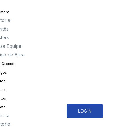
âmara
toria
itês
sters
sa Equipe
igo de Ética
 Grosso
iços
tos
cias
etos
ato
LOGIN
âmara
toria