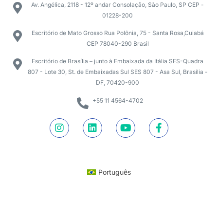
Av. Angélica, 2118 - 12º andar Consolação, São Paulo, SP CEP -
01228-200
Escritório de Mato Grosso Rua Polônia, 75 - Santa Rosa,Cuiabá
CEP 78040-290 Brasil
Escritório de Brasília – junto à Embaixada da Itália SES-Quadra
807 - Lote 30, St. de Embaixadas Sul SES 807 - Asa Sul, Brasília -
DF, 70420-900
+55 11 4564-4702
Português