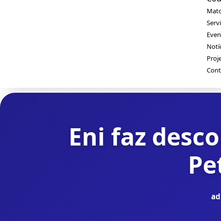
Mato
Serv
Even
Notí
Proj
Cont
Eni faz desc
Pe
ad