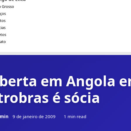
 Grosso
iços
tos
cias
etos
ato
oberta em Angola 
trobras é sócia
min
9 de janeiro de 2009
1 min read