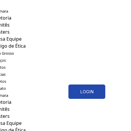
mara
etoria
itês
sters
sa Equipe
igo de Ética
 Grosso
iços
tos
cias
etos
ato
LOGIN
mara
etoria
itês
sters
sa Equipe
igo de Ética