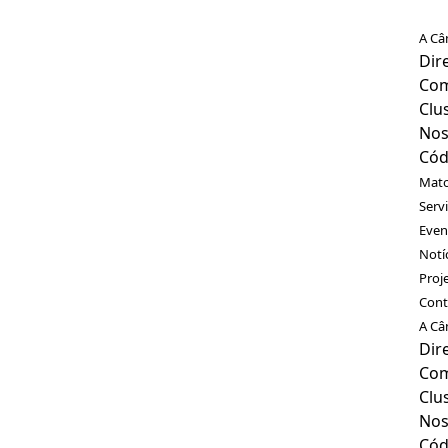
A Câ
Dir
Com
Clu
Nos
Cód
Mato
Serv
Even
Notí
Proj
Cont
A Câ
Dir
Com
Clu
Nos
Cód