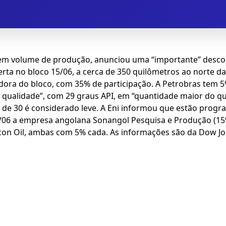
a em volume de produção, anunciou uma “importante” descob
no bloco 15/06, a cerca de 350 quilômetros ao norte da cap
dora do bloco, com 35% de participação. A Petrobras tem 5
e qualidade”, com 29 graus API, em “quantidade maior do q
a de 30 é considerado leve. A Eni informou que estão prog
06 a empresa angolana Sonangol Pesquisa e Produção (15%),
Falcon Oil, ambas com 5% cada. As informações são da Dow Jo