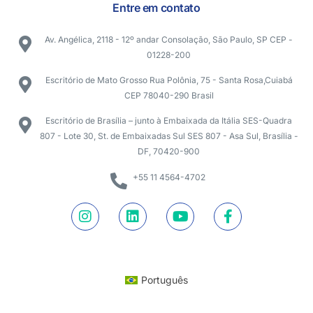
Entre em contato
Av. Angélica, 2118 - 12º andar Consolação, São Paulo, SP CEP -
01228-200
Escritório de Mato Grosso Rua Polônia, 75 - Santa Rosa,Cuiabá
CEP 78040-290 Brasil
Escritório de Brasília – junto à Embaixada da Itália SES-Quadra
807 - Lote 30, St. de Embaixadas Sul SES 807 - Asa Sul, Brasília -
DF, 70420-900
+55 11 4564-4702
Português