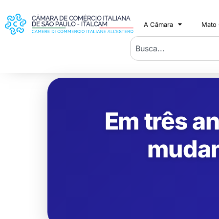
A Câmara
Mato
Em três an
mudam 