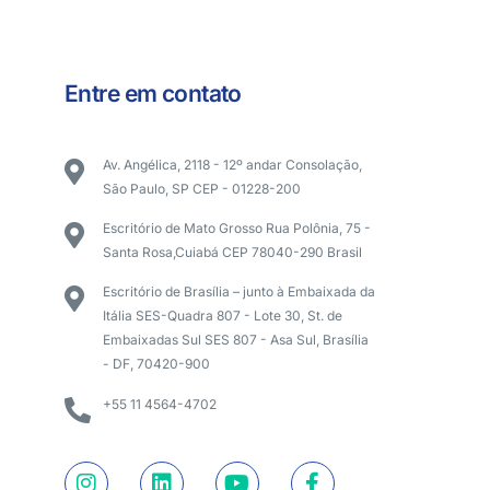
Entre em contato
Av. Angélica, 2118 - 12º andar Consolação,
São Paulo, SP CEP - 01228-200
Escritório de Mato Grosso Rua Polônia, 75 -
Santa Rosa,Cuiabá CEP 78040-290 Brasil
Escritório de Brasília – junto à Embaixada da
Itália SES-Quadra 807 - Lote 30, St. de
Embaixadas Sul SES 807 - Asa Sul, Brasília
- DF, 70420-900
+55 11 4564-4702