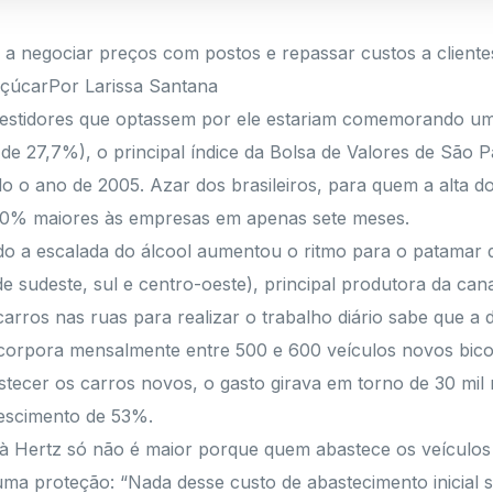
a negociar preços com postos e repassar custos a cliente
açúcarPor Larissa Santana
vestidores que optassem por ele estariam comemorando um
de 27,7%), o principal índice da Bolsa de Valores de São P
o o ano de 2005. Azar dos brasileiros, para quem a alta 
 50% maiores às empresas em apenas sete meses.
o a escalada do álcool aumentou o ritmo para o patamar de 
e sudeste, sul e centro-oeste), principal produtora da ca
arros nas ruas para realizar o trabalho diário sabe que a d
incorpora mensalmente entre 500 e 600 veículos novos bicom
tecer os carros novos, o gasto girava em torno de 30 mil
rescimento de 53%.
à Hertz só não é maior porque quem abastece os veículos d
 proteção: “Nada desse custo de abastecimento inicial será