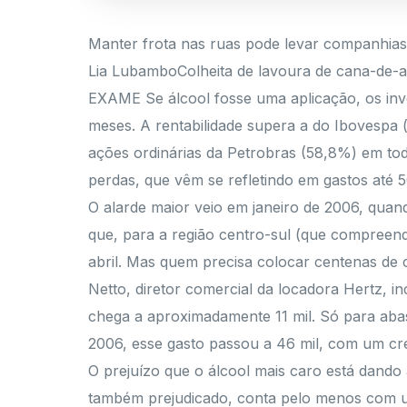
Manter frota nas ruas pode levar companhias 
Lia LubamboColheita de lavoura de cana-de-
EXAME Se álcool fosse uma aplicação, os in
meses. A rentabilidade supera a do Ibovespa (
ações ordinárias da Petrobras (58,8%) em tod
perdas, que vêm se refletindo em gastos até
O alarde maior veio em janeiro de 2006, quand
que, para a região centro-sul (que compreend
abril. Mas quem precisa colocar centenas de c
Netto, diretor comercial da locadora Hertz, 
chega a aproximadamente 11 mil. Só para abas
2006, esse gasto passou a 46 mil, com um c
O prejuízo que o álcool mais caro está dando 
também prejudicado, conta pelo menos com uma