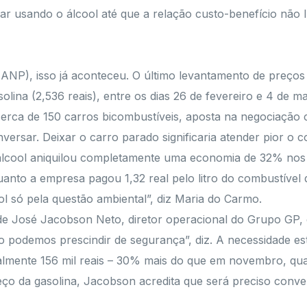
r usando o álcool até que a relação custo-benefício não lh
ANP), isso já aconteceu. O último levantamento de preços
asolina (2,536 reais), entre os dias 26 de fevereiro e 4 d
cerca de 150 carros bicombustíveis, aposta na negociação c
rsar. Deixar o carro parado significaria atender pior o c
o álcool aniquilou completamente uma economia de 32% nos
quanto a empresa pagou 1,32 real pelo litro do combustíve
l só pela questão ambiental”, diz Maria do Carmo.
e José Jacobson Neto, diretor operacional do Grupo GP, 
o podemos prescindir de segurança”, diz. A necessidade e
almente 156 mil reais – 30% mais do que em novembro, qu
eço da gasolina, Jacobson acredita que será preciso conve