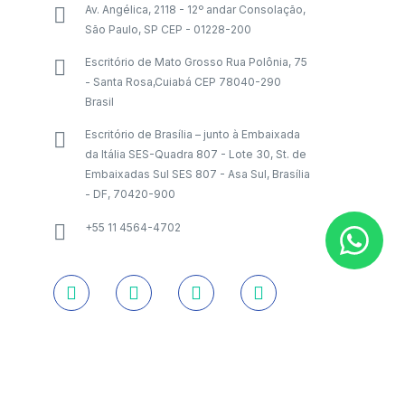
Av. Angélica, 2118 - 12º andar Consolação,
São Paulo, SP CEP - 01228-200
Escritório de Mato Grosso Rua Polônia, 75
- Santa Rosa,Cuiabá CEP 78040-290
Brasil
Escritório de Brasília – junto à Embaixada
da Itália SES-Quadra 807 - Lote 30, St. de
Embaixadas Sul SES 807 - Asa Sul, Brasília
- DF, 70420-900
+55 11 4564-4702