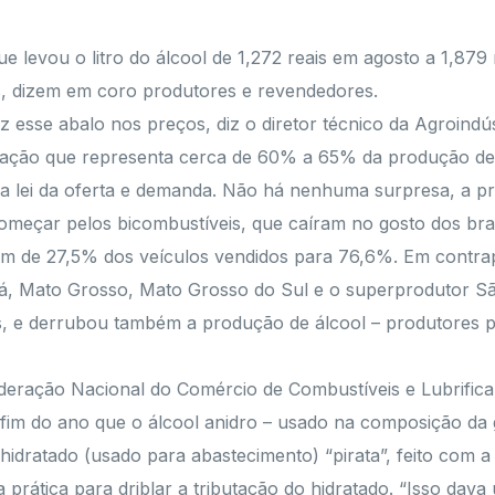
e levou o litro do álcool de 1,272 reais em agosto a 1,879
, dizem em coro produtores e revendedores.
z esse abalo nos preços, diz o diretor técnico da Agroindú
iação que representa cerca de 60% a 65% da produção de c
 a lei da oferta e demanda. Não há nenhuma surpresa, a p
omeçar pelos bicombustíveis, que caíram no gosto dos brasi
m de 27,5% dos veículos vendidos para 76,6%. Em contrap
 Mato Grosso, Mato Grosso do Sul e o superprodutor São
s, e derrubou também a produção de álcool – produtores p
deração Nacional do Comércio de Combustíveis e Lubrificant
im do ano que o álcool anidro – usado na composição da g
hidratado (usado para abastecimento) “pirata”, feito com a
 prática para driblar a tributação do hidratado. “Isso dav