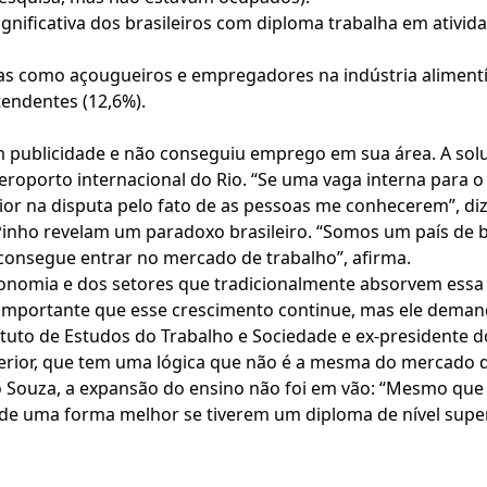
nificativa dos brasileiros com diploma trabalha em ativida
como açougueiros e empregadores na indústria alimentícia 
atendentes (12,6%).
m publicidade e não conseguiu emprego em sua área. A sol
oporto internacional do Rio. “Se uma vaga interna para o 
or na disputa pelo fato de as pessoas me conhecerem”, diz
Pinho revelam um paradoxo brasileiro. “Somos um país de 
onsegue entrar no mercado de trabalho”, afirma.
economia e dos setores que tradicionalmente absorvem essa
 É importante que esse crescimento continue, mas ele dem
uto de Estudos do Trabalho e Sociedade e ex-presidente do
erior, que tem uma lógica que não é a mesma do mercado d
o Souza, a expansão do ensino não foi em vão: “Mesmo qu
de uma forma melhor se tiverem um diploma de nível super