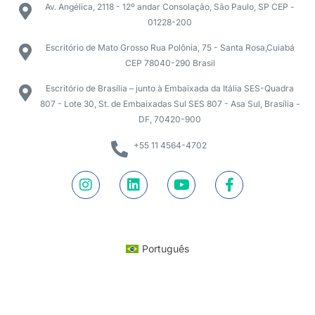
Av. Angélica, 2118 - 12º andar Consolação, São Paulo, SP CEP -
01228-200
Escritório de Mato Grosso Rua Polônia, 75 - Santa Rosa,Cuiabá
CEP 78040-290 Brasil
Escritório de Brasília – junto à Embaixada da Itália SES-Quadra
807 - Lote 30, St. de Embaixadas Sul SES 807 - Asa Sul, Brasília -
DF, 70420-900
+55 11 4564-4702
Português