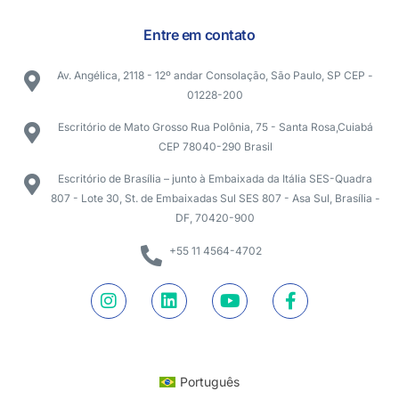
Entre em contato
Av. Angélica, 2118 - 12º andar Consolação, São Paulo, SP CEP -
01228-200
Escritório de Mato Grosso Rua Polônia, 75 - Santa Rosa,Cuiabá
CEP 78040-290 Brasil
Escritório de Brasília – junto à Embaixada da Itália SES-Quadra
807 - Lote 30, St. de Embaixadas Sul SES 807 - Asa Sul, Brasília -
DF, 70420-900
+55 11 4564-4702
Português