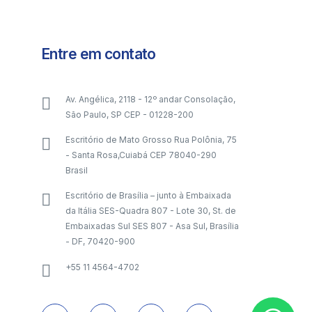
Entre em contato
Av. Angélica, 2118 - 12º andar Consolação,
São Paulo, SP CEP - 01228-200
Escritório de Mato Grosso Rua Polônia, 75
- Santa Rosa,Cuiabá CEP 78040-290
Brasil
Escritório de Brasília – junto à Embaixada
da Itália SES-Quadra 807 - Lote 30, St. de
Embaixadas Sul SES 807 - Asa Sul, Brasília
- DF, 70420-900
+55 11 4564-4702