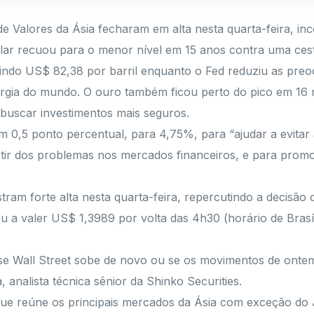
alores da Ásia fecharam em alta nesta quarta-feira, ince
lar recuou para o menor nível em 15 anos contra uma ces
ngindo US$ 82,38 por barril enquanto o Fed reduziu as p
rgia do mundo. O ouro também ficou perto do pico em 16
 buscar investimentos mais seguros.
m 0,5 ponto percentual, para 4,75%, para “ajudar a evita
artir dos problemas nos mercados financeiros, e para pr
tram forte alta nesta quarta-feira, repercutindo a decisão
 a valer US$ 1,3989 por volta das 4h30 (horário de Brasíli
se Wall Street sobe de novo ou se os movimentos de onte
, analista técnica sênior da Shinko Securities.
I que reúne os principais mercados da Ásia com exceção d