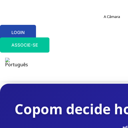
A Câmara
LOGIN
ASSOCIE-SE
Copom decide ho
ad