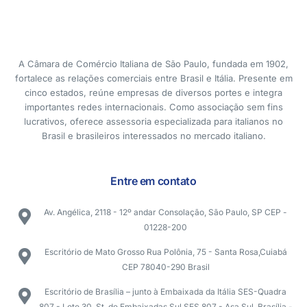
A Câmara de Comércio Italiana de São Paulo, fundada em 1902,
fortalece as relações comerciais entre Brasil e Itália. Presente em
cinco estados, reúne empresas de diversos portes e integra
importantes redes internacionais. Como associação sem fins
lucrativos, oferece assessoria especializada para italianos no
Brasil e brasileiros interessados no mercado italiano.
Entre em contato
Av. Angélica, 2118 - 12º andar Consolação, São Paulo, SP CEP -
01228-200
Escritório de Mato Grosso Rua Polônia, 75 - Santa Rosa,Cuiabá
CEP 78040-290 Brasil
Escritório de Brasília – junto à Embaixada da Itália SES-Quadra
807 - Lote 30, St. de Embaixadas Sul SES 807 - Asa Sul, Brasília -