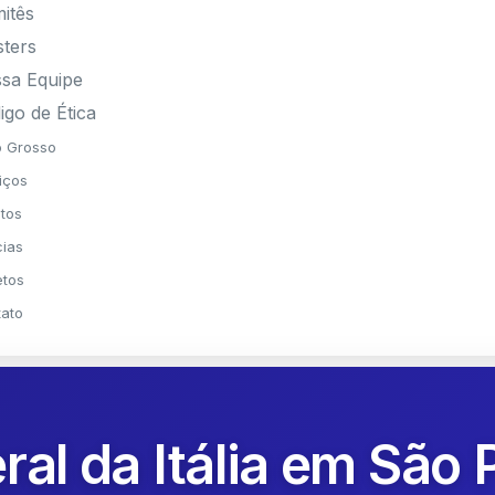
itês
sters
sa Equipe
igo de Ética
 Grosso
iços
tos
cias
etos
ato
al da Itália em São 