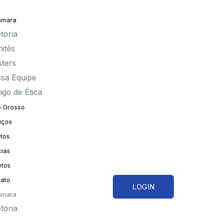
âmara
toria
itês
sters
sa Equipe
igo de Ética
 Grosso
iços
tos
cias
etos
ato
LOGIN
âmara
toria