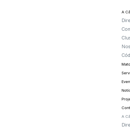
A C
Dire
Com
Clu
Nos
Cód
Mato
Serv
Even
Notí
Proj
Cont
A C
Dire