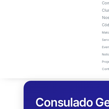
Com
Clu
Nos
Cód
Mato
Serv
Even
Notí
Proj
Cont
Consulado Ger