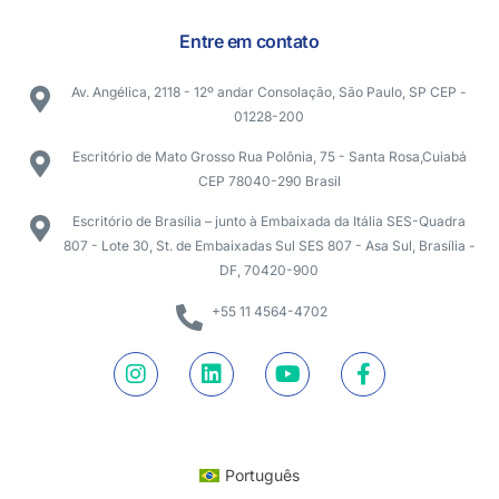
Entre em contato
Av. Angélica, 2118 - 12º andar Consolação, São Paulo, SP CEP -
01228-200
Escritório de Mato Grosso Rua Polônia, 75 - Santa Rosa,Cuiabá
CEP 78040-290 Brasil
Escritório de Brasília – junto à Embaixada da Itália SES-Quadra
807 - Lote 30, St. de Embaixadas Sul SES 807 - Asa Sul, Brasília -
DF, 70420-900
+55 11 4564-4702
Português