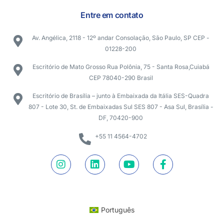
Entre em contato
Av. Angélica, 2118 - 12º andar Consolação, São Paulo, SP CEP -
01228-200
Escritório de Mato Grosso Rua Polônia, 75 - Santa Rosa,Cuiabá
CEP 78040-290 Brasil
Escritório de Brasília – junto à Embaixada da Itália SES-Quadra
807 - Lote 30, St. de Embaixadas Sul SES 807 - Asa Sul, Brasília -
DF, 70420-900
+55 11 4564-4702
Português