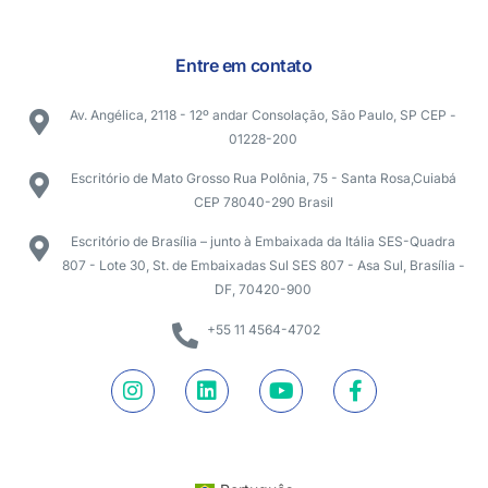
Entre em contato
Av. Angélica, 2118 - 12º andar Consolação, São Paulo, SP CEP -
01228-200
Escritório de Mato Grosso Rua Polônia, 75 - Santa Rosa,Cuiabá
CEP 78040-290 Brasil
Escritório de Brasília – junto à Embaixada da Itália SES-Quadra
807 - Lote 30, St. de Embaixadas Sul SES 807 - Asa Sul, Brasília -
DF, 70420-900
+55 11 4564-4702