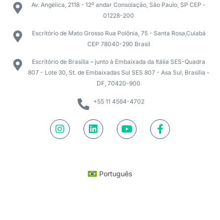
Av. Angélica, 2118 - 12º andar Consolação, São Paulo, SP CEP -
01228-200
Escritório de Mato Grosso Rua Polônia, 75 - Santa Rosa,Cuiabá
CEP 78040-290 Brasil
Escritório de Brasília – junto à Embaixada da Itália SES-Quadra
807 - Lote 30, St. de Embaixadas Sul SES 807 - Asa Sul, Brasília -
DF, 70420-900
+55 11 4564-4702
Português