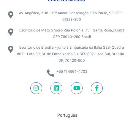
Av. Angélica, 2118 - 12º andar Consolação, São Paulo, SP CEP -
01228-200
Escritório de Mato Grosso Rua Polônia, 75 - Santa Rosa,Cuiabá
CEP 78040-290 Brasil
Escritório de Brasília – junto à Embaixada da Itália SES-Quadra
807 - Lote 30, St. de Embaixadas Sul SES 807 - Asa Sul, Brasília -
DF, 70420-900
+55 11 4564-4702
Português