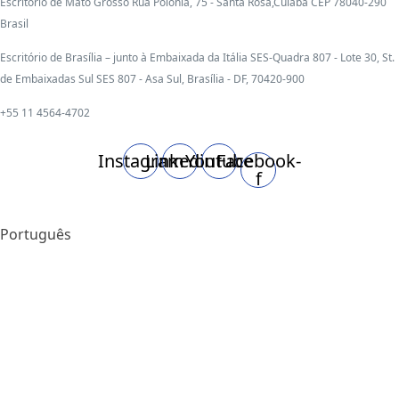
Escritório de Mato Grosso Rua Polônia, 75 - Santa Rosa,Cuiabá CEP 78040-290
Brasil
Escritório de Brasília – junto à Embaixada da Itália SES-Quadra 807 - Lote 30, St.
de Embaixadas Sul SES 807 - Asa Sul, Brasília - DF, 70420-900
+55 11 4564-4702
Instagram
Linkedin
Youtube
Facebook-
f
Português