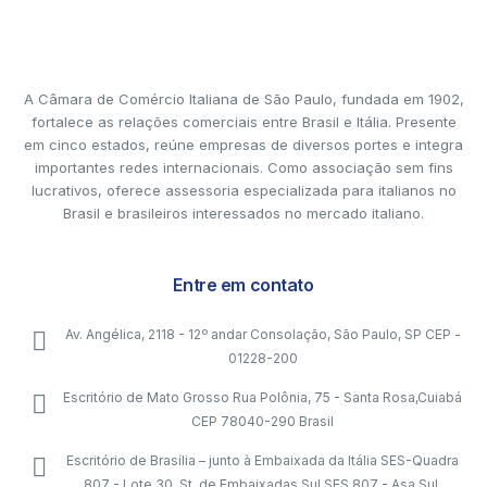
A Câmara de Comércio Italiana de São Paulo, fundada em 1902,
fortalece as relações comerciais entre Brasil e Itália. Presente
em cinco estados, reúne empresas de diversos portes e integra
importantes redes internacionais. Como associação sem fins
lucrativos, oferece assessoria especializada para italianos no
Brasil e brasileiros interessados no mercado italiano.
Entre em contato
Av. Angélica, 2118 - 12º andar Consolação, São Paulo, SP CEP -
01228-200
Escritório de Mato Grosso Rua Polônia, 75 - Santa Rosa,Cuiabá
CEP 78040-290 Brasil
Escritório de Brasília – junto à Embaixada da Itália SES-Quadra
807 - Lote 30, St. de Embaixadas Sul SES 807 - Asa Sul,