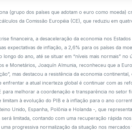
zona (grupo dos países que adotam o euro como moeda) cr
álculos da Comissão Européia (CE), que reduziu em quatro
rise financeira, a desaceleração da economia nos Estados 
as expectativas de inflação, a 2,6% para os países da mo
 longo do ano, até se situar em “níveis mais normais” no úl
 e Monetários, Joaquín Almunia, reconheceu que a Europa
ão”, mas destacou a resistência da economia continental, q
enfrentar a atual incerteza global é continuar com as refo
UE para melhorar a coordenação e transparência no setor fi
e limitam à evolução do PIB e à inflação para o ano corr
 Reino Unido, Espanha, Polônia e Holanda -, que represen
 será limitada, contando com uma recuperação rápida nos E
e uma progressiva normalização da situação nos mercados f