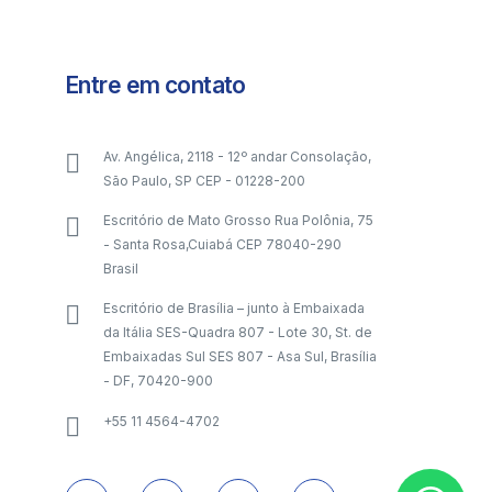
Entre em contato
Av. Angélica, 2118 - 12º andar Consolação,
São Paulo, SP CEP - 01228-200
Escritório de Mato Grosso Rua Polônia, 75
- Santa Rosa,Cuiabá CEP 78040-290
Brasil
Escritório de Brasília – junto à Embaixada
da Itália SES-Quadra 807 - Lote 30, St. de
Embaixadas Sul SES 807 - Asa Sul, Brasília
- DF, 70420-900
+55 11 4564-4702