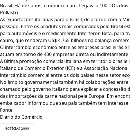
Brasil. Há dez anos, o número não chegava a 100. "Os dois
Pollastri.
As exportações italianas para o Brasil, de acordo com o M
passado. Entre os produtos mais comprados pelo Brasil estã
para automóveis e o medicamento Interferon Beta, para trat
couro, que renderam US$ 4,765 bilhões na balança comerci
O intercâmbio econômico entre as empresas brasileiras e i
atuam em torno de 400 empresas direta ou indiretamente li
A última promoção comercial italiana em território brasil
Italiano de Comércio Exterior (ICE) e a Associação Naciona
intercâmbio comercial entre os dois países nesse setor ec
No âmbito governamental também há colaborações entre os 
chamado pelo governo italiano para explicar a concessão de 
das importações da carne nacional pela Europa. Em encont
embaixador informou que seu país também tem interesse 
Fonte:
Diário do Comércio
NOTÍCIAS 2009