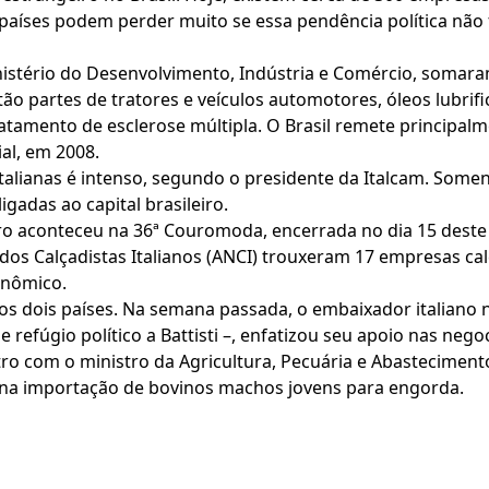
 países podem perder muito se essa pendência política não
inistério do Desenvolvimento, Indústria e Comércio, somara
o partes de tratores e veículos automotores, óleos lubrifi
amento de esclerose múltipla. O Brasil remete principalmen
al, em 2008.
talianas é intenso, segundo o presidente da Italcam. Somen
gadas ao capital brasileiro.
eiro aconteceu na 36ª Couromoda, encerrada no dia 15 deste
l dos Calçadistas Italianos (ANCI) trouxeram 17 empresas ca
onômico.
dois países. Na semana passada, o embaixador italiano no 
refúgio político a Battisti –, enfatizou seu apoio nas nego
ro com o ministro da Agricultura, Pecuária e Abasteciment
na importação de bovinos machos jovens para engorda.