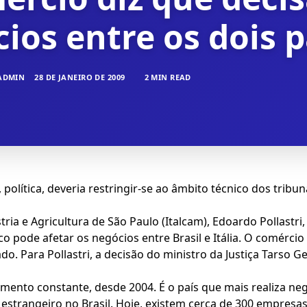
ios entre os dois p
ADMIN
28 DE JANEIRO DE 2009
2 MIN READ
 política, deveria restringir-se ao âmbito técnico dos tribun
ria e Agricultura de São Paulo (Italcam), Edoardo Pollastri
ítico pode afetar os negócios entre Brasil e Itália. O comérc
. Para Pollastri, a decisão do ministro da Justiça Tarso Gen
imento constante, desde 2004. É o país que mais realiza ne
r estrangeiro no Brasil. Hoje, existem cerca de 300 empresa