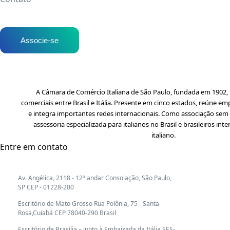
Associe-se
A Câmara de Comércio Italiana de São Paulo, fundada em 1902, f
comerciais entre Brasil e Itália. Presente em cinco estados, reúne em
e integra importantes redes internacionais. Como associação sem f
assessoria especializada para italianos no Brasil e brasileiros i
italiano.
Entre em contato
Av. Angélica, 2118 - 12º andar Consolação, São Paulo,
SP CEP - 01228-200
Escritório de Mato Grosso Rua Polônia, 75 - Santa
Rosa,Cuiabá CEP 78040-290 Brasil
Escritório de Brasília – junto à Embaixada da Itália SES-