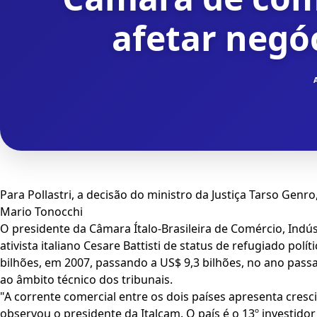
afetar negóc
Para Pollastri, a decisão do ministro da Justiça Tarso Genro,
Mario Tonocchi
O presidente da Câmara Ítalo-Brasileira de Comércio, Indúst
ativista italiano Cesare Battisti de status de refugiado pol
bilhões, em 2007, passando a US$ 9,3 bilhões, no ano passado
ao âmbito técnico dos tribunais.
"A corrente comercial entre os dois países apresenta cresc
observou o presidente da Italcam. O país é o 13º investido