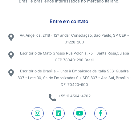
Brasil e brasileiros interessados no mercado italiano.
Entre em contato
Av. Angélica, 2118 - 12º andar Consolação, São Paulo, SP CEP -
01228-200
Escritório de Mato Grosso Rua Polônia, 75 - Santa Rosa,Cuiabá
CEP 78040-290 Brasil
Escritório de Brasília – junto à Embaixada da Itália SES-Quadra
807 - Lote 30, St. de Embaixadas Sul SES 807 - Asa Sul, Brasília -
DF, 70420-900
+55 11 4564-4702