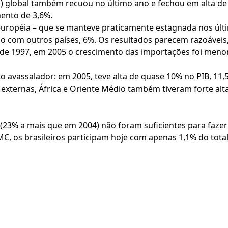
) global também recuou no último ano e fechou em alta de
ento de 3,6%.
uropéia – que se manteve praticamente estagnada nos últi
io com outros países, 6%. Os resultados parecem razoávei
sde 1997, em 2005 o crescimento das importações foi menor
to avassalador: em 2005, teve alta de quase 10% no PIB, 1
xternas, África e Oriente Médio também tiveram forte alt
23% a mais que em 2004) não foram suficientes para fazer c
, os brasileiros participam hoje com apenas 1,1% do total