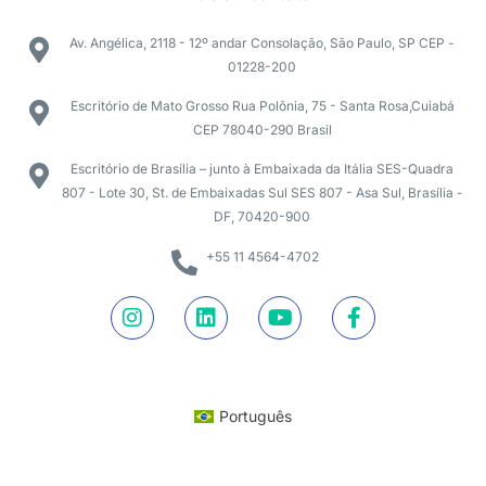
Av. Angélica, 2118 - 12º andar Consolação, São Paulo, SP CEP -
01228-200
Escritório de Mato Grosso Rua Polônia, 75 - Santa Rosa,Cuiabá
CEP 78040-290 Brasil
Escritório de Brasília – junto à Embaixada da Itália SES-Quadra
807 - Lote 30, St. de Embaixadas Sul SES 807 - Asa Sul, Brasília -
DF, 70420-900
+55 11 4564-4702
Português