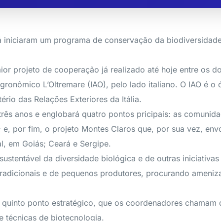
a já iniciaram um programa de conservação da biodiversidad
aior projeto de cooperação já realizado até hoje entre os d
 Agronômico L’Oltremare (IAO), pelo lado italiano. O IAO é 
ério das Relações Exteriores da Itália.
rês anos e englobará quatro pontos pricipais: as comunid
 e, por fim, o projeto Montes Claros que, por sua vez, en
l, em Goiás; Ceará e Sergipe.
stentável da diversidade biológica e de outras iniciativas
tradicionais e de pequenos produtores, procurando ameniz
quinto ponto estratégico, que os coordenadores chamam de
e técnicas de biotecnologia.