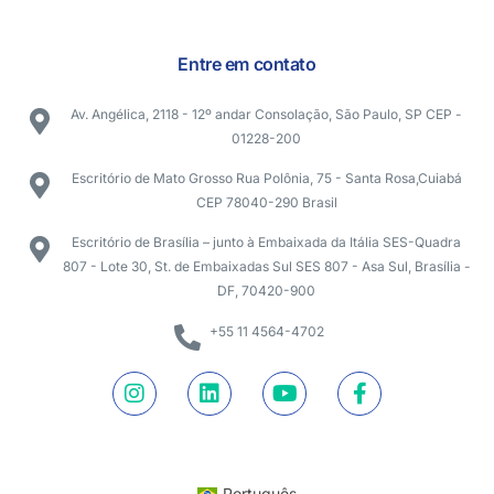
Entre em contato
Av. Angélica, 2118 - 12º andar Consolação, São Paulo, SP CEP -
01228-200
Escritório de Mato Grosso Rua Polônia, 75 - Santa Rosa,Cuiabá
CEP 78040-290 Brasil
Escritório de Brasília – junto à Embaixada da Itália SES-Quadra
807 - Lote 30, St. de Embaixadas Sul SES 807 - Asa Sul, Brasília -
DF, 70420-900
+55 11 4564-4702
Português