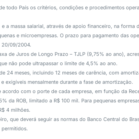
 todo País os critérios, condições e procedimentos opera
 a massa salarial, através de apoio financeiro, na forma d
pequenas e microempresas. O prazo para pagamento das op
a 20/09/2004.
 Taxa de Juros de Longo Prazo – TJLP (9,75% ao ano), ac
que não pode ultrapassar o limite de 4,5% ao ano.
e 24 meses, incluindo 12 meses de carência, com amortiza
 e exigíveis mensalmente durante a fase de amortização.
de acordo com o porte de cada empresa, em função da Recei
15% da ROB, limitado a R$ 100 mil. Para pequenas empresas
R$ 4 milhões.
eiro, que deverá seguir as normas do Banco Central do Brasi
 permitidos.