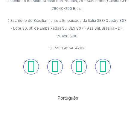
Escritório de Mato Grosso Rua Polônia, 75 - Santa Rosa,Cuiabá CEP
78040-290 Brasil
Escritório de Brasília – junto à Embaixada da Itália SES-Quadra 807
- Lote 30, St. de Embaixadas Sul SES 807 - Asa Sul, Brasília - DF,
70420-900
+55 11 4564-4702
Português