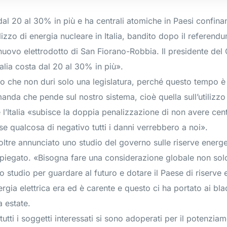
 dal 20 al 30% in più e ha centrali atomiche in Paesi confina
izzo di energia nucleare in Italia, bandito dopo il referendum
uovo elettrodotto di San Fiorano-Robbia. Il presidente del C
alia costa dal 20 al 30% in più».
o che non duri solo una legislatura, perché questo tempo 
nda che pende sul nostro sistema, cioè quella sull’utilizz
l’Italia «subisce la doppia penalizzazione di non avere centra
osse qualcosa di negativo tutti i danni verrebbero a noi».
re annunciato uno studio del governo sulle riserve energeti
iegato. «Bisogna fare una considerazione globale non solo 
 studio per guardare al futuro e dotare il Paese di riserve 
ergia elettrica era ed è carente e questo ci ha portato ai bl
a estate.
utti i soggetti interessati si sono adoperati per il potenziam