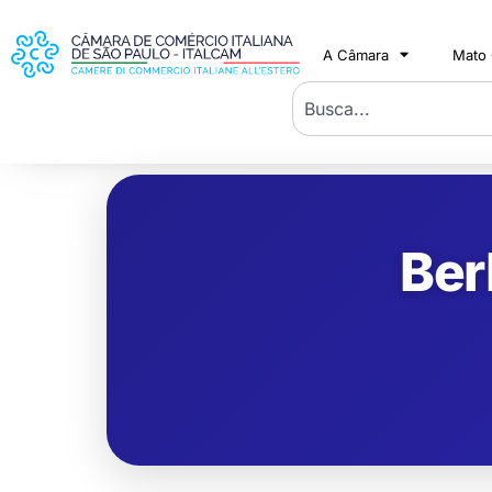
A Câmara
Mato
Ber