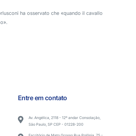
erlusconi ha osservato che «quando il cavallo
do».
Entre em contato
Av. Angélica, 2118 - 12º andar Consolação,
São Paulo, SP CEP - 01228-200
Escritório de Mato Grosso Rua Polônia, 75 -