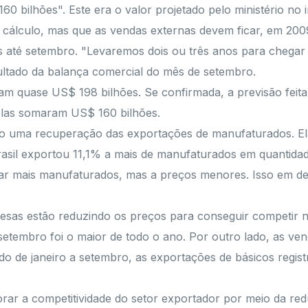
60 bilhões". Este era o valor projetado pelo ministério no
o cálculo, mas que as vendas externas devem ficar, em 200
s até setembro. "Levaremos dois ou três anos para chegar 
ultado da balança comercial do mês de setembro.
am quase US$ 198 bilhões. Se confirmada, a previsão feita 
las somaram US$ 160 bilhões.
do uma recuperação das exportações de manufaturados. El
Brasil exportou 11,1% a mais de manufaturados em quantid
rtar mais manufaturados, mas a preços menores. Isso em d
sas estão reduzindo os preços para conseguir competir no
tembro foi o maior de todo o ano. Por outro lado, as ven
 de janeiro a setembro, as exportações de básicos regi
rar a competitividade do setor exportador por meio da redu