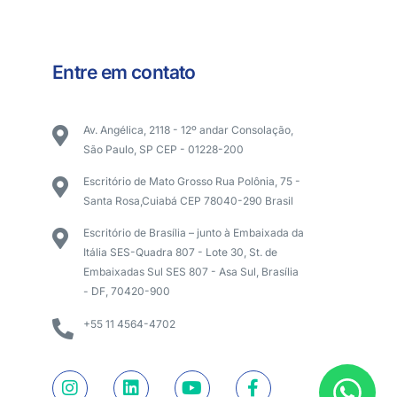
Entre em contato
Av. Angélica, 2118 - 12º andar Consolação,
São Paulo, SP CEP - 01228-200
Escritório de Mato Grosso Rua Polônia, 75 -
Santa Rosa,Cuiabá CEP 78040-290 Brasil
Escritório de Brasília – junto à Embaixada da
Itália SES-Quadra 807 - Lote 30, St. de
Embaixadas Sul SES 807 - Asa Sul, Brasília
- DF, 70420-900
+55 11 4564-4702