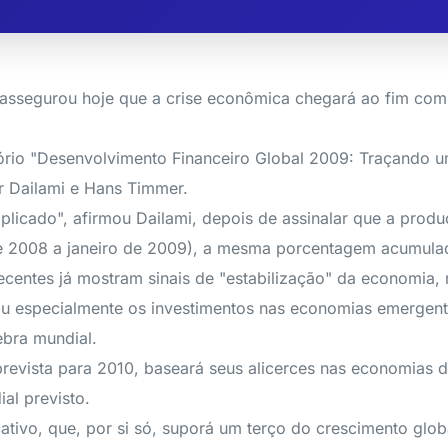
 assegurou hoje que a crise econômica chegará ao fim co
tório "Desenvolvimento Financeiro Global 2009: Traçando 
 Dailami e Hans Timmer.
icado", afirmou Dailami, depois de assinalar que a produçã
2008 a janeiro de 2009), a mesma porcentagem acumulada 
centes já mostram sinais de "estabilização" da economia, 
igou especialmente os investimentos nas economias emergen
ebra mundial.
revista para 2010, baseará seus alicerces nas economias d
al previsto.
ativo, que, por si só, suporá um terço do crescimento glo