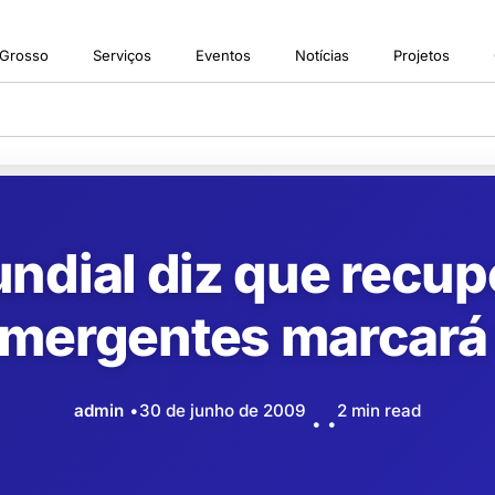
 Grosso
Serviços
Eventos
Notícias
Projetos
ndial diz que recup
ergentes marcará f
admin
30 de junho de 2009
2 min read