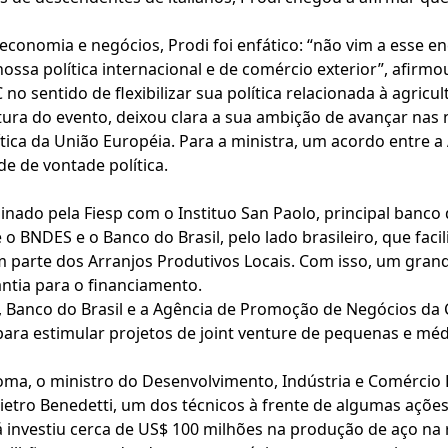
economia e negócios, Prodi foi enfático: “não vim a esse 
ossa política internacional e de comércio exterior”, afirmou
no sentido de flexibilizar sua política relacionada à agricu
tura do evento, deixou clara a sua ambição de avançar nas
ítica da União Européia. Para a ministra, um acordo entre a
e de vontade política.
ado pela Fiesp com o Instituo San Paolo, principal banco da
 o BNDES e o Banco do Brasil, pelo lado brasileiro, que faci
m parte dos Arranjos Produtivos Locais. Com isso, um gran
tia para o financiamento.
, Banco do Brasil e a Agência de Promoção de Negócios da
para estimular projetos de joint venture de pequenas e mé
ma, o ministro do Desenvolvimento, Indústria e Comércio Ex
etro Benedetti, um dos técnicos à frente de algumas ações
á investiu cerca de US$ 100 milhões na produção de aço na 