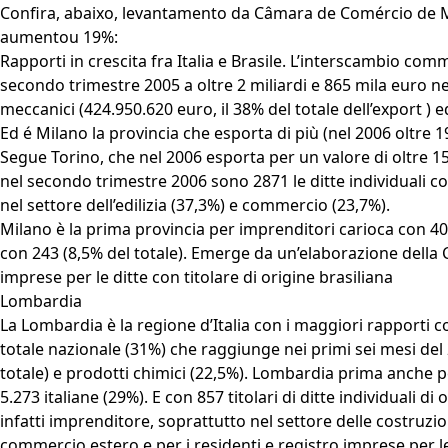
Confira, abaixo, levantamento da Câmara de Comércio de Mi
aumentou 19%:
Rapporti in crescita fra Italia e Brasile. L’interscambio co
secondo trimestre 2005 a oltre 2 miliardi e 865 mila euro n
meccanici (424.950.620 euro, il 38% del totale dell’export ) ed
Ed é Milano la provincia che esporta di più (nel 2006 oltre 1
Segue Torino, che nel 2006 esporta per un valore di oltre 156
nel secondo trimestre 2006 sono 2871 le ditte individuali co
nel settore dell’edilizia (37,3%) e commercio (23,7%).
Milano è la prima provincia per imprenditori carioca con 40
con 243 (8,5% del totale). Emerge da un’elaborazione della 
imprese per le ditte con titolare di origine brasiliana
Lombardia
La Lombardia è la regione d’Italia con i maggiori rapporti co
totale nazionale (31%) che raggiunge nei primi sei mesi del 
totale) e prodotti chimici (22,5%). Lombardia prima anche pe
5.273 italiane (29%). E con 857 titolari di ditte individuali 
infatti imprenditore, soprattutto nel settore delle costruzi
commercio estero e per i residenti e registro imprese per le 