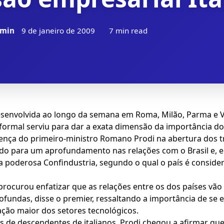
min
9 de janeiro de 2009
7 min read
, desenvolvida ao longo da semana em Roma, Milão, Parma e 
 formal serviu para dar a exata dimensão da importância d
esença do primeiro-ministro Romano Prodi na abertura dos t
ndo para um aprofundamento nas relações com o Brasil e, em
 poderosa Confindustria, segundo o qual o país é consider
, procurou enfatizar que as relações entre os dos países vã
fundas, disse o premier, ressaltando a importância de se e
ação maior dos setores tecnológicos.
de descendentes de italianos, Prodi chegou a afirmar que a