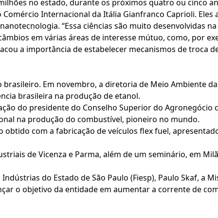
milhões no estado, durante os próximos quatro ou cinco an
 Comércio Internacional da Itália Gianfranco Caprioli. Eles 
anotecnologia. “Essa ciências são muito desenvolvidas na It
rcâmbios em várias áreas de interesse mútuo, como, por exe
estacou a importância de estabelecer mecanismos de troca 
brasileiro. Em novembro, a diretoria de Meio Ambiente da
ência brasileira na produção de etanol.
cipação do presidente do Conselho Superior do Agronegócio 
onal na produção do combustível, pioneiro no mundo.
btido com a fabricação de veículos flex fuel, apresentado 
ustriais de Vicenza e Parma, além de um seminário, em Milã
Indústrias do Estado de São Paulo (Fiesp), Paulo Skaf, a Mis
cançar o objetivo da entidade em aumentar a corrente de co