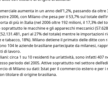
ommerciale aumenta in un anno dell’1,2%, passando da oltre 
stre 2006, con Milano che pesa per il 53,7% sul totale dell’
ta di più in Italia (nel 2006 oltre 192 milioni, il 17,3% del to
o soprattutto le macchine e gli apparecchi meccanici (57.628.
e (52.131.481, pari al 27% del totale) mentre le importazioni 
 e tabacco, 18%). Milano detiene il primato delle ditte con r
E sono 104 le aziende brasiliane partecipate da milanesi, rap
i di lavoro.
ani: circa 1 su 10 residenti ha un’attività, sono infatti 407 
stesso periodo del 2005. Attive soprattutto nel settore dell’e
o di Milano su dati: Istat per il commercio estero e per i r
n titolare di origine brasiliana.