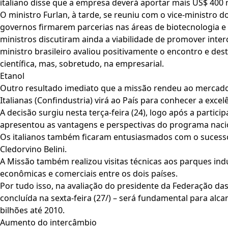
italiano disse que a empresa deverá aportar mais US$ 400 
O ministro Furlan, à tarde, se reuniu com o vice-ministro do
governos firmarem parcerias nas áreas de biotecnologia e n
ministros discutiram ainda a viabilidade de promover inte
ministro brasileiro avaliou positivamente o encontro e d
científica, mas, sobretudo, na empresarial.
Etanol
Outro resultado imediato que a missão rendeu ao mercado 
Italianas (Confindustria) virá ao País para conhecer a excel
A decisão surgiu nesta terça-feira (24), logo após a parti
apresentou as vantagens e perspectivas do programa naci
Os italianos também ficaram entusiasmados com o sucesso o
Cledorvino Belini.
A Missão também realizou visitas técnicas aos parques ind
econômicas e comerciais entre os dois países.
Por tudo isso, na avaliação do presidente da Federação das 
concluída na sexta-feira (27/) – será fundamental para al
bilhões até 2010.
Aumento do intercâmbio