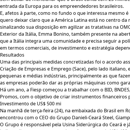
entrada da Europa para os empreendedores brasileiros.
E, afetos à parte, como no fundo o que interessa mesmo é 
quero deixar claro que a América Latina está no centro da n
sinalizando sua disposição em agilizar as tratativas na OMC 
Exterior da Itália, Emma Bonino, também presente na aber
que a Itália integra uma comunidade e precisa seguir a pol
em termos comerciais, de investimento e estratégia depend
Resultados
Uma das principais medidas concretizadas foi o acordo assin
Criação de Empresas e Emprego (Sace), pelo lado italiano, e
pequenas e médias indústrias, principalmente as que faze
as empresas poderão dar as próprias máquinas como garan
Há um ano, a Fiesp começou a trabalhar com o BID, BNDES
Promos, com o objetivo de criar instrumentos financeiros 
Investimento de US$ 500 mi
Na manhã de terça-feira (24), na embaixada do Brasil em Ro
encontrou com o CEO do Grupo Danieli-Ceará Steel, Giampi
O Grupo é responsável pela Usina Siderúrgica do Ceará e j