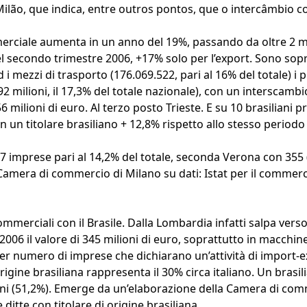
lão, que indica, entre outros pontos, que o intercâmbio co
mmerciale aumenta in un anno del 19%, passando da oltre 2 mi
el secondo trimestre 2006, +17% solo per l’export. Sono sop
 i mezzi di trasporto (176.069.522, pari al 16% del totale) i pr
92 milioni, il 17,3% del totale nazionale), con un interscambi
 milioni di euro. Al terzo posto Trieste. E su 10 brasiliani p
n un titolare brasiliano + 12,8% rispetto allo stesso period
7 imprese pari al 14,2% del totale, seconda Verona con 355 
Camera di commercio di Milano su dati: Istat per il commerci
mmerciali con il Brasile. Dalla Lombardia infatti salpa verso 
2006 il valore di 345 milioni di euro, soprattutto in macchi
r numero di imprese che dichiarano un’attività di import-exp
di origine brasiliana rappresenta il 30% circa italiano. Un bra
oni (51,2%). Emerge da un’elaborazione della Camera di comme
ditte con titolare di origine brasiliana.