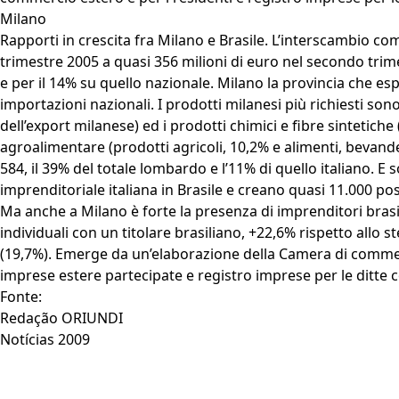
Milano
Rapporti in crescita fra Milano e Brasile. L’interscambio c
trimestre 2005 a quasi 356 milioni di euro nel secondo trime
e per il 14% su quello nazionale. Milano la provincia che espor
importazioni nazionali. I prodotti milanesi più richiesti son
dell’export milanese) ed i prodotti chimici e fibre sintetich
agroalimentare (prodotti agricoli, 10,2% e alimenti, bevande
584, il 39% del totale lombardo e l’11% di quello italiano. 
imprenditoriale italiana in Brasile e creano quasi 11.000 post
Ma anche a Milano è forte la presenza di imprenditori brasili
individuali con un titolare brasiliano, +22,6% rispetto allo 
(19,7%). Emerge da un’elaborazione della Camera di commerci
imprese estere partecipate e registro imprese per le ditte co
Fonte:
Redação ORIUNDI
Notícias 2009