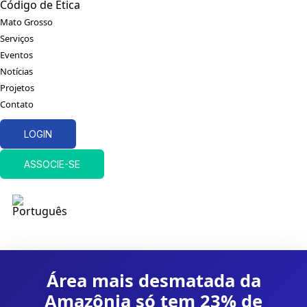
Código de Ética
Mato Grosso
Serviços
Eventos
Notícias
Projetos
Contato
LOGIN
ASSOCIE-SE
Área mais desmatada da
Amazônia só tem 23% de