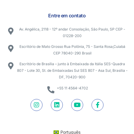
Entre em contato
Av. Angélica, 2118 - 12º andar Consolação, São Paulo, SP CEP -
01228-200
Escritório de Mato Grosso Rua Polônia, 75 - Santa Rosa,Cuiabá
CEP 78040-290 Brasil
Escritório de Brasília – junto à Embaixada da Itália SES-Quadra
807 - Lote 30, St. de Embaixadas Sul SES 807 - Asa Sul, Brasília -
DF, 70420-900
+55 11 4564-4702
Português