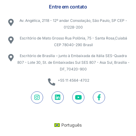
Entre em contato
Av. Angélica, 2118 - 12º andar Consolação, São Paulo, SP CEP -
01228-200
Escritório de Mato Grosso Rua Polônia, 75 - Santa Rosa,Cuiabá
CEP 78040-290 Brasil
Escritório de Brasília – junto à Embaixada da Itália SES-Quadra
807 - Lote 30, St. de Embaixadas Sul SES 807 - Asa Sul, Brasília -
DF, 70420-900
+55 11 4564-4702
Português