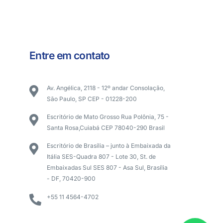
Entre em contato
Av. Angélica, 2118 - 12º andar Consolação,
São Paulo, SP CEP - 01228-200
Escritório de Mato Grosso Rua Polônia, 75 -
Santa Rosa,Cuiabá CEP 78040-290 Brasil
Escritório de Brasília – junto à Embaixada da
Itália SES-Quadra 807 - Lote 30, St. de
Embaixadas Sul SES 807 - Asa Sul, Brasília
- DF, 70420-900
+55 11 4564-4702