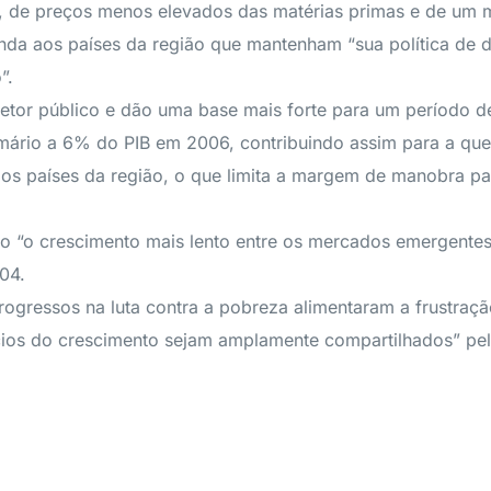
 de preços menos elevados das matérias primas e de um men
nda aos países da região que mantenham “sua política de dis
”.
setor público e dão uma base mais forte para um período d
imário a 6% do PIB em 2006, contribuindo assim para a que
ca dos países da região, o que limita a margem de manobra 
do “o crescimento mais lento entre os mercados emergentes
04.
rogressos na luta contra a pobreza alimentaram a frustraç
cios do crescimento sejam amplamente compartilhados” pe