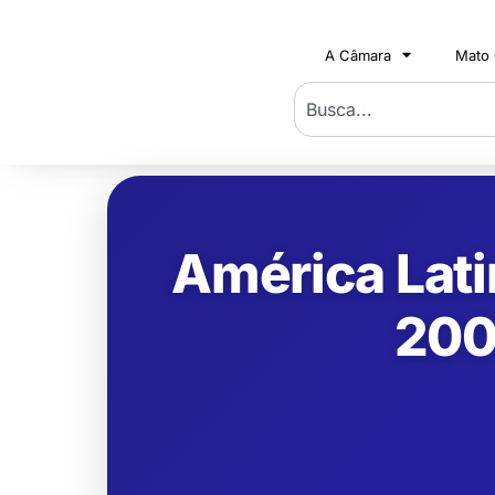
A Câmara
Mato
América Lat
2007