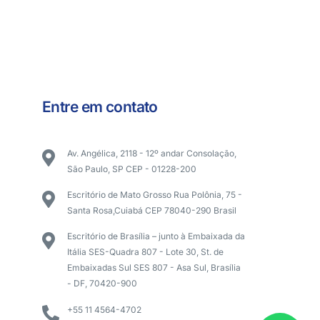
Entre em contato
Av. Angélica, 2118 - 12º andar Consolação,
São Paulo, SP CEP - 01228-200
Escritório de Mato Grosso Rua Polônia, 75 -
Santa Rosa,Cuiabá CEP 78040-290 Brasil
Escritório de Brasília – junto à Embaixada da
Itália SES-Quadra 807 - Lote 30, St. de
Embaixadas Sul SES 807 - Asa Sul, Brasília
- DF, 70420-900
+55 11 4564-4702