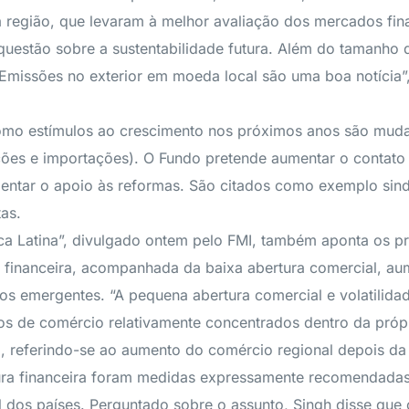
 região, que levaram à melhor avaliação dos mercados fina
uestão sobre a sustentabilidade futura. Além do tamanho d
 “Emissões no exterior em moeda local são uma boa notícia”,
como estímulos ao crescimento nos próximos anos são mudan
ções e importações). O Fundo pretende aumentar o contato
ntar o apoio às reformas. São citados como exemplo sindi
tas.
ica Latina”, divulgado ontem pelo FMI, também aponta os p
ão financeira, acompanhada da baixa abertura comercial, au
os emergentes. “A pequena abertura comercial e volatilida
luxos de comércio relativamente concentrados dentro da próp
to, referindo-se ao aumento do comércio regional depois da
tura financeira foram medidas expressamente recomendadas
dos países. Perguntado sobre o assunto, Singh disse que o 