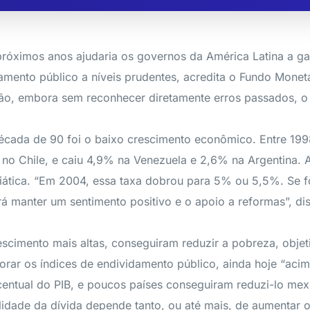
óximos anos ajudaria os governos da América Latina a gar
mento público a níveis prudentes, acredita o Fundo Monetár
ião, embora sem reconhecer diretamente erros passados, o 
cada de 90 foi o baixo crescimento econômico. Entre 1998
 no Chile, e caiu 4,9% na Venezuela e 2,6% na Argentina. 
iática. “Em 2004, essa taxa dobrou para 5% ou 5,5%. Se f
 manter um sentimento positivo e o apoio a reformas”, di
scimento mais altas, conseguiram reduzir a pobreza, objet
ar os índices de endividamento público, ainda hoje “acima
entual do PIB, e poucos países conseguiram reduzi-lo mexe
idade da dívida depende tanto, ou até mais, de aumentar o