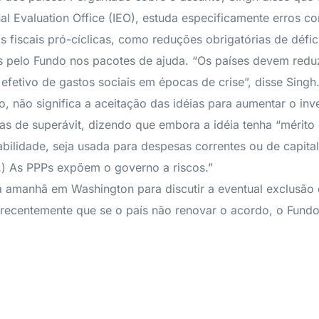
l Evaluation Office (IEO), estuda especificamente erros com
icas fiscais pró-cíclicas, como reduções obrigatórias de déf
elo Fundo nos pacotes de ajuda. “Os países devem reduzi
o efetivo de gastos sociais em épocas de crise”, disse Singh
 não significa a aceitação das idéias para aumentar o inves
as de superávit, dizendo que embora a idéia tenha “mérito 
erabilidade, seja usada para despesas correntes ou de cap
…) As PPPs expõem o governo a riscos.”
á amanhã em Washington para discutir a eventual exclusão 
se recentemente que se o país não renovar o acordo, o Fun