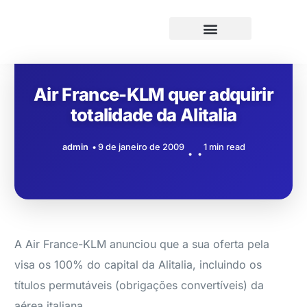
Air France-KLM quer adquirir
totalidade da Alitalia
admin
9 de janeiro de 2009
1 min read
A Air France-KLM anunciou que a sua oferta pela
visa os 100% do capital da Alitalia, incluindo os
títulos permutáveis (obrigações convertíveis) da
aérea italiana.