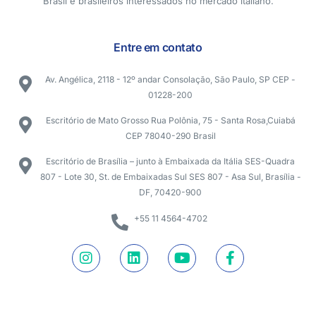
Brasil e brasileiros interessados no mercado italiano.
Entre em contato
Av. Angélica, 2118 - 12º andar Consolação, São Paulo, SP CEP -
01228-200
Escritório de Mato Grosso Rua Polônia, 75 - Santa Rosa,Cuiabá
CEP 78040-290 Brasil
Escritório de Brasília – junto à Embaixada da Itália SES-Quadra
807 - Lote 30, St. de Embaixadas Sul SES 807 - Asa Sul, Brasília -
DF, 70420-900
+55 11 4564-4702