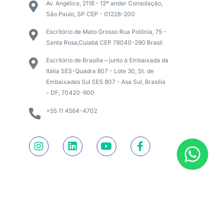
Av. Angélica, 2118 - 12º andar Consolação,
São Paulo, SP CEP - 01228-200
Escritório de Mato Grosso Rua Polônia, 75 -
Santa Rosa,Cuiabá CEP 78040-290 Brasil
Escritório de Brasília – junto à Embaixada da
Itália SES-Quadra 807 - Lote 30, St. de
Embaixadas Sul SES 807 - Asa Sul, Brasília
- DF, 70420-900
+55 11 4564-4702