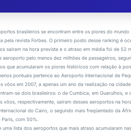
portos brasileiros se encontram entre os piores do mundo 
a pela revista Forbes. O primeiro posto desse ranking é oc
 saíram na hora prevista e o atraso em média foi de 52 m
se aeroporto pelo menos dez milhões de passageiros, segu
 os que acumularam os piores históricos com relação à pon
enos pontuais pertence ao Aeroporto Internacional de Peq
s vôos em 2007, a apenas um ano da realização na cidade
tram-se dois brasileiros: o de Cumbica, em Guarulhos, e o
vôos, respectivamente, saíram desses aeroportos na hora
nternacional do Cairo, o segundo mais freqüentado da Áf
e Paris, com 50%.
 uma lista dos aeroportos que mais atraso acumularam n