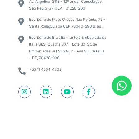
Av. Angélica, 2118 - 12º andar Consolação,
São Paulo, SP CEP - 01228-200
Escritório de Mato Grosso Rua Polônia, 75 -
Santa Rosa,Cuiabá CEP 78040-290 Brasil
Escritório de Brasília – junto à Embaixada da
Itália SES-Quadra 807 - Lote 30, St. de
Embaixadas Sul SES 807 - Asa Sul, Brasília
- DF, 70420-900
+55 11 4564-4702